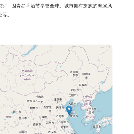
都”，因青岛啤酒节享誉全球。城市拥有旖旎的海滨风
址等。