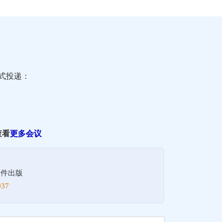
式投递：
查看
更多会议
！
稿件出版
37