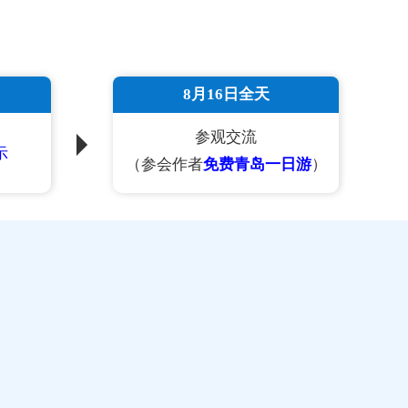
8月16日全天
参观交流
示
（参会作者
免费青岛一日游
）