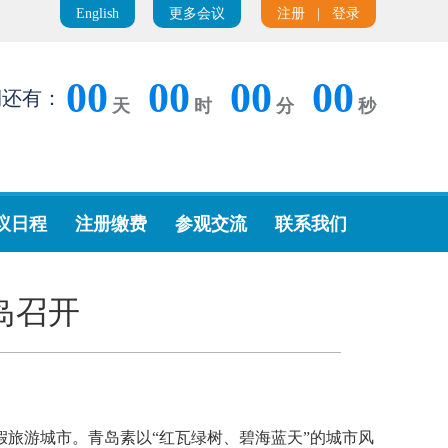
English
更多会议
注册
|
登录
00
00
00
00
期还有：
天
时
分
秒
议日程
注册缴费
参观交流
联系我们
岛召开
旅游城市。青岛素以“红瓦绿树、碧海蓝天”的城市风