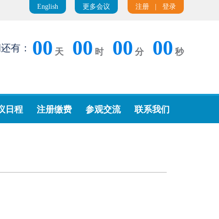
English
更多会议
注册
|
登录
00
00
00
00
期还有：
天
时
分
秒
议日程
注册缴费
参观交流
联系我们