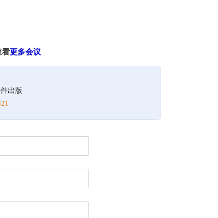
查看
更多会议
！
稿件出版
21