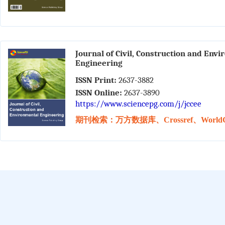
Journal of Civil, Construction and Env
Engineering
ISSN Print:
2637-3882
ISSN Online:
2637-3890
https://www.sciencepg.com/j/jccee
期刊检索：万方数据库、Crossref、WorldC